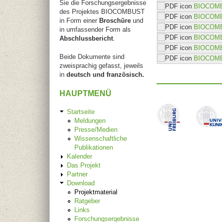
Sie die Forschungsergebnisse
BIOCOMBU
des Projektes BIOCOMBUST
BIOCOMBU
in Form einer
Broschüre
und
BIOCOMBU
in umfassender Form als
BIOCOMBU
Abschlussbericht
.
BIOCOMBU
Beide Dokumente sind
BIOCOMBU
zweisprachig gefasst, jeweils
in
deutsch und französisch.
HAUPTMENÜ
Startseite
Meldungen
Presse/Medien
Wissenschaftliche
Publikationen
Kalender
Das Projekt
Partner
Download
Projektmaterial
Ratgeber
Links
Forschungsergebnisse