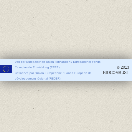
Von der Europäischen Union kofinanziert / Europäischer Fonds
© 2013
für regionale Entwicklung (EFRE)
BIOCOMBUST
Cofinancé par l'Union Européenne / Fonds européen de
développement régional (FEDER)