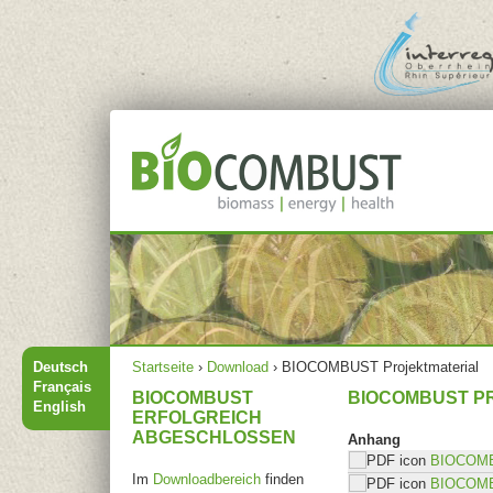
Jump to navigation
Hauptmenü
Sie sind hier
Deutsch
Startseite
›
Download
›
BIOCOMBUST Projektmaterial
Français
BIOCOMBUST
BIOCOMBUST P
English
ERFOLGREICH
ABGESCHLOSSEN
Anhang
BIOCOMBU
Im
Downloadbereich
finden
BIOCOMBU