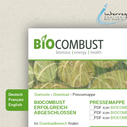
Jump to navigation
Hauptmenü
Sie sind hier
Deutsch
Startseite
›
Download
›
Pressemappe
Français
BIOCOMBUST
PRESSEMAPPE
English
ERFOLGREICH
BIOCOMB
ABGESCHLOSSEN
BIOCOMBU
BIOCOMBU
Im
Downloadbereich
finden