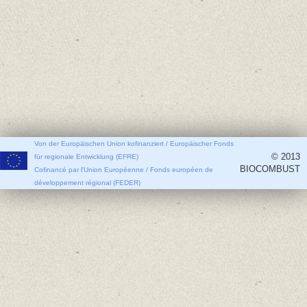
Von der Europäischen Union kofinanziert / Europäischer Fonds
© 2013
für regionale Entwicklung (EFRE)
BIOCOMBUST
Cofinancé par l'Union Européenne / Fonds européen de
développement régional (FEDER)