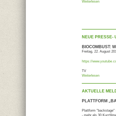
Weiterlesen
über BIOC
NEUE PRESSE- 
BIOCOMBUST: W
Freitag, 22. August 20
https://www.youtube
TV
Weiterlesen
über BIO
AKTUELLE MEL
PLATTFORM „BA
Plattform "backstage" 
- mehr als 30 Kurzfilm