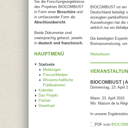
Sie die Forschungsergebnisse
des Projektes BIOCOMBUST
BIOCOMBUST ist ein in
in Form einer
Broschüre
und
Deutschland beteiligt 
in umfassender Form als
erzeugten partikelför
Abschlussbericht
.
Auswirkungen hat die 
wirklich nur ein Abfall
Beide Dokumente sind
zweisprachig gefasst, jeweils
Die beteiligten Expert
in
deutsch und französisch.
Biomassenutzung, um u
HAUPTMENÜ
Weiterlesen
über Gesun
Startseite
Meldungen
VERANSTALTUN
Presse/Medien
Wissenschaftliche
BIOCOMBUST |
Publikationen
Donnerstag, 23. April 
Kalender
Das Projekt
Wann: 23. April 2015
Partner
Wo: Maison de la Régi
Download
In unserer Ergebnisbro
BIOCOMBU