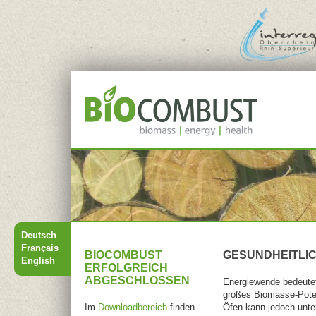
Jump to navigation
Hauptmenü
Deutsch
Français
BIOCOMBUST
GESUNDHEITLI
English
ERFOLGREICH
ABGESCHLOSSEN
Energiewende bedeutet
großes Biomasse-Poten
Im
Downloadbereich
finden
Öfen kann jedoch unter