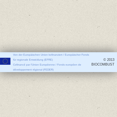
Von der Europäischen Union kofinanziert / Europäischer Fonds
© 2013
für regionale Entwicklung (EFRE)
BIOCOMBUST
Cofinancé par l'Union Européenne / Fonds européen de
développement régional (FEDER)