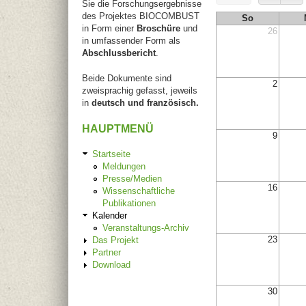
Sie die Forschungsergebnisse
des Projektes BIOCOMBUST
So
in Form einer
Broschüre
und
26
in umfassender Form als
Abschlussbericht
.
Beide Dokumente sind
2
zweisprachig gefasst, jeweils
in
deutsch und französisch.
HAUPTMENÜ
9
Startseite
Meldungen
Presse/Medien
16
Wissenschaftliche
Publikationen
Kalender
Veranstaltungs-Archiv
23
Das Projekt
Partner
Download
30