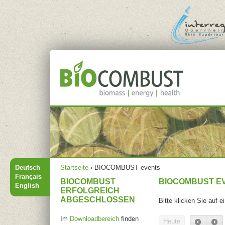
Jump to navigation
Hauptmenü
Sie sind hier
Deutsch
Startseite
›
BIOCOMBUST events
Français
BIOCOMBUST
BIOCOMBUST E
English
ERFOLGREICH
ABGESCHLOSSEN
Bitte klicken Sie auf 
Im
Downloadbereich
finden
Heute