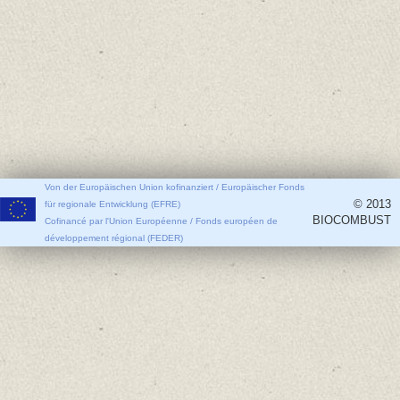
Von der Europäischen Union kofinanziert / Europäischer Fonds
© 2013
für regionale Entwicklung (EFRE)
BIOCOMBUST
Cofinancé par l'Union Européenne / Fonds européen de
développement régional (FEDER)