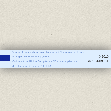
Von der Europäischen Union kofinanziert / Europäischer Fonds
© 2013
für regionale Entwicklung (EFRE)
BIOCOMBUST
Cofinancé par l'Union Européenne / Fonds européen de
développement régional (FEDER)