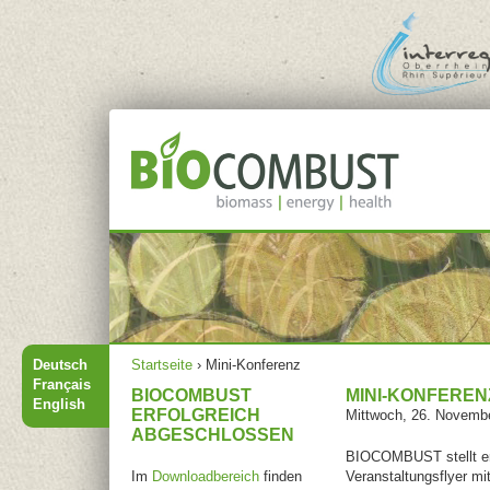
Jump to navigation
Hauptmenü
Sie sind hier
Deutsch
Startseite
›
Mini-Konferenz
Français
BIOCOMBUST
MINI-KONFEREN
English
ERFOLGREICH
Mittwoch, 26. Novemb
ABGESCHLOSSEN
BIOCOMBUST stellt ers
Im
Downloadbereich
finden
Veranstaltungsflyer mi