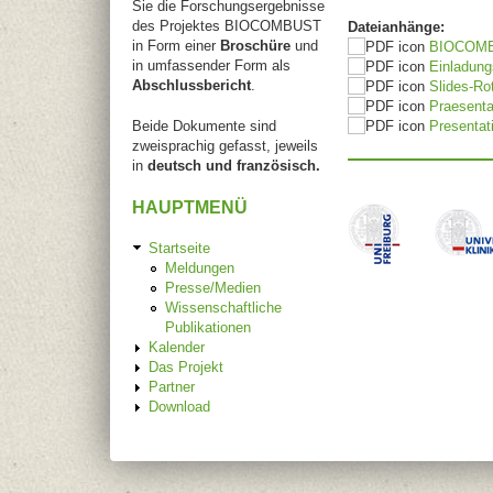
Sie die Forschungsergebnisse
des Projektes BIOCOMBUST
Dateianhänge:
in Form einer
Broschüre
und
BIOCOMBU
in umfassender Form als
Einladungs
Abschlussbericht
.
Slides-Ro
Praesenta
Beide Dokumente sind
Presentat
zweisprachig gefasst, jeweils
in
deutsch und französisch.
HAUPTMENÜ
Startseite
Meldungen
Presse/Medien
Wissenschaftliche
Publikationen
Kalender
Das Projekt
Partner
Download