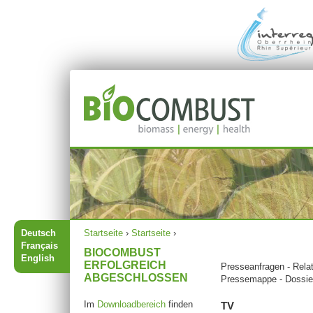
Jump to navigation
Hauptmenü
Sie sind hier
Deutsch
Startseite
›
Startseite
›
Français
BIOCOMBUST
English
ERFOLGREICH
Presseanfragen - Relat
ABGESCHLOSSEN
Pressemappe - Dossier
Im
Downloadbereich
finden
TV