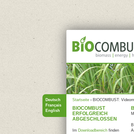
Hauptmenü
Sie sind hier
Deutsch
Startseite
›
BIOCOMBUST: Videomits
Français
BIOCOMBUST
English
ERFOLGREICH
M
ABGESCHLOSSEN
B
Im
Downloadbereich
finden
A