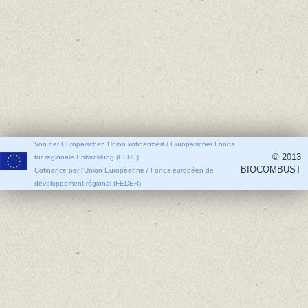
Von der Europäischen Union kofinanziert / Europäischer Fonds
© 2013
für regionale Entwicklung (EFRE)
BIOCOMBUST
Cofinancé par l'Union Européenne / Fonds européen de
développement régional (FEDER)