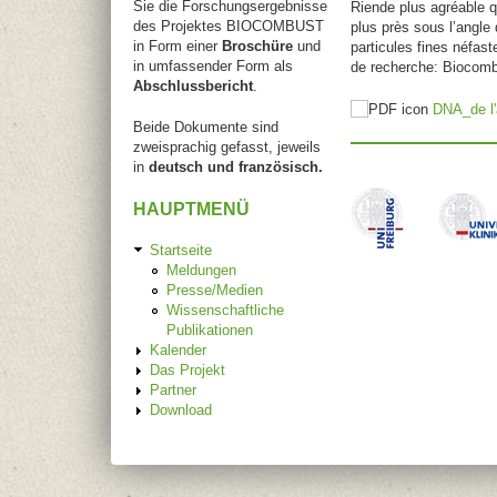
Sie die Forschungsergebnisse
Riende plus agréable 
des Projektes BIOCOMBUST
plus près sous l’angle
in Form einer
Broschüre
und
particules fines néfast
in umfassender Form als
de recherche: Biocomb
Abschlussbericht
.
DNA_de l'
Beide Dokumente sind
zweisprachig gefasst, jeweils
in
deutsch und französisch.
HAUPTMENÜ
Startseite
Meldungen
Presse/Medien
Wissenschaftliche
Publikationen
Kalender
Das Projekt
Partner
Download