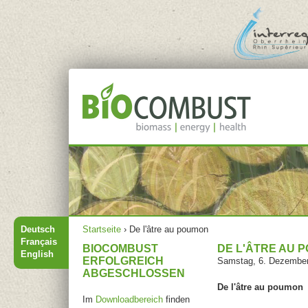
Jump to navigation
Hauptmenü
Sie sind hier
Deutsch
Startseite
›
De l'âtre au poumon
Français
BIOCOMBUST
DE L'ÂTRE AU 
English
ERFOLGREICH
Samstag, 6. Dezembe
ABGESCHLOSSEN
De l'âtre au poumon
Im
Downloadbereich
finden