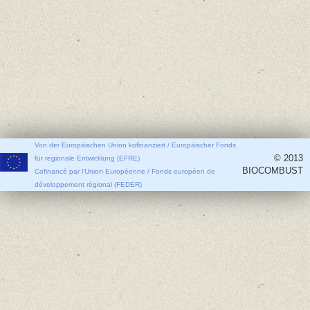
Von der Europäischen Union kofinanziert / Europäischer Fonds
© 2013
für regionale Entwicklung (EFRE)
BIOCOMBUST
Cofinancé par l'Union Européenne / Fonds européen de
développement régional (FEDER)