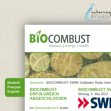
Jump to navigation
Hauptmenü
Sie sind hier
Deutsch
Startseite
›
BIOCOMBUST SWR4 Südbaden Radio Inter
Français
BIOCOMBUST
BIOCOMBUST S
English
ERFOLGREICH
Montag, 6. Mai 2013
ABGESCHLOSSEN
Im
Downloadbereich
finden