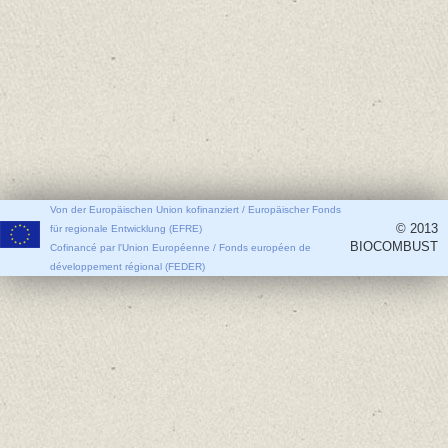
Von der Europäischen Union kofinanziert / Europäischer Fonds
© 2013
für regionale Entwicklung (EFRE)
BIOCOMBUST
Cofinancé par l'Union Européenne / Fonds européen de
développement régional (FEDER)