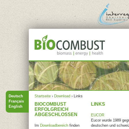
Jump to navigation
Hauptmenü
Sie sind hier
Deutsch
Startseite
›
Download
›
Links
Français
BIOCOMBUST
LINKS
English
ERFOLGREICH
ABGESCHLOSSEN
EUCOR
Eucor wurde 1989 gegrü
Im
Downloadbereich
finden
deutschen und schweize