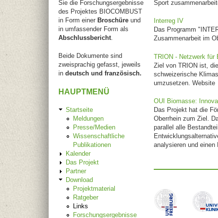
Sie die Forschungsergebnisse
Sport zusammenarbeit
des Projektes BIOCOMBUST
in Form einer
Broschüre
und
Interreg IV
in umfassender Form als
Das Programm "INTERR
Abschlussbericht
.
Zusammenarbeit im Ob
Beide Dokumente sind
TRION - Netzwerk für 
zweisprachig gefasst, jeweils
Ziel von TRION ist, di
in
deutsch und französisch.
schweizerische Klimasc
umzusetzen. Website
HAUPTMENÜ
OUI Biomasse: Innovat
Startseite
Das Projekt hat die F
Meldungen
Oberrhein zum Ziel. Da
Presse/Medien
parallel alle Bestand
Wissenschaftliche
Entwicklungsalternativ
Publikationen
analysieren und einen 
Kalender
Das Projekt
Partner
Download
Projektmaterial
Ratgeber
Links
Forschungsergebnisse