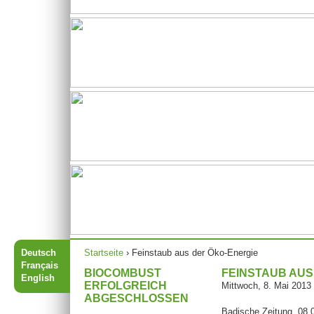
Sie sind hier
Deutsch
Startseite
›
Feinstaub aus der Öko-Energie
Français
BIOCOMBUST
FEINSTAUB AUS
English
ERFOLGREICH
Mittwoch, 8. Mai 2013
ABGESCHLOSSEN
Badische Zeitung, 08.0