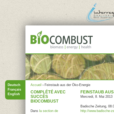
Jump to navigation
Menu principal
Vous êtes ici
Deutsch
Accueil
›
Feinstaub aus der Öko-Energie
Français
COMPLÉTÉ AVEC
FEINSTAUB AUS
English
SUCCÈS
Mercredi, 8. Mai 2013
BIOCOMBUST
Badische Zeitung, 08.0
Dans
la section de
http://www.badische-z