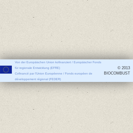
Von der Europäischen Union kofinanziert / Europäischer Fonds
© 2013
für regionale Entwicklung (EFRE)
BIOCOMBUST
Cofinancé par l'Union Européenne / Fonds européen de
développement régional (FEDER)