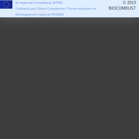
© 2013
für regionale Entwicklung (EFRE)
BIOCOMBUST
Cofinancé par l'Union Européenne / Fonds européen de
développement régional (FEDER)