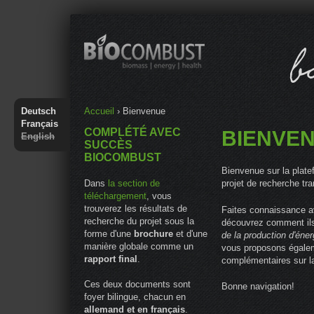
Jump to navigation
Vous êtes ici
Deutsch
Accueil
›
Bienvenue
Français
COMPLÉTÉ AVEC
BIENVE
English
SUCCÈS
BIOCOMBUST
Bienvenue sur la plate
Dans
la section de
projet de recherche t
téléchargement
, vous
trouverez les résultats de
Faites connaissance av
recherche du projet sous la
découvrez comment ils
forme d'une
brochure
et d'une
de la production d'éner
manière globale comme un
vous proposons égalem
rapport final
.
complémentaires sur l
Ces deux documents sont
Bonne navigation!
foyer bilingue, chacun en
allemand et en français
.