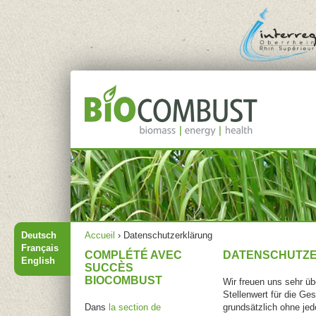
Jump to navigation
Menu principal
Vous êtes ici
Deutsch
Accueil
›
Datenschutzerklärung
Français
COMPLÉTÉ AVEC
DATENSCHUTZ
English
SUCCÈS
BIOCOMBUST
Wir freuen uns sehr ü
Stellenwert für die G
Dans
la section de
grundsätzlich ohne je