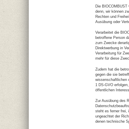
Die BIOCOMBUST ver
denn, wir können zw
Rechten und Freihei
Ausübung oder Vert
Verarbeitet die BI
betroffene Person d
zum Zwecke derartige
Direktwerbung in V
Verarbeitung für Z
mehr für diese Zwec
Zudem hat die betro
gegen die sie betr
wissenschaftlichen 
1 DS-GVO erfolgen, 
öffentlichen Interes
Zur Ausübung des Re
Datenschutzbeauftr
steht es ferner fre
ungeachtet der Rich
denen technische Sp