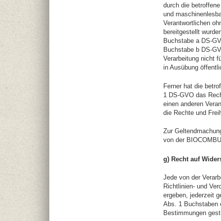
durch die betroffene
und maschinenlesba
Verantwortlichen o
bereitgestellt wurde
Buchstabe a DS-GVO
Buchstabe b DS-GVO b
Verarbeitung nicht f
in Ausübung öffentl
Ferner hat die betr
1 DS-GVO das Recht
einen anderen Veran
die Rechte und Frei
Zur Geltendmachung 
von der BIOCOMBUST
g) Recht auf Wide
Jede von der Verar
Richtlinien- und Ve
ergeben, jederzeit 
Abs. 1 Buchstaben e
Bestimmungen gestüt