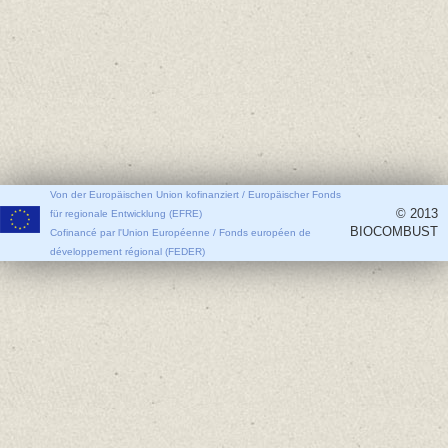
Von der Europäischen Union kofinanziert / Europäischer Fonds
© 2013
für regionale Entwicklung (EFRE)
BIOCOMBUST
Cofinancé par l'Union Européenne / Fonds européen de
développement régional (FEDER)