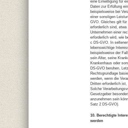
eine Einwilligung für 
Daten zur Erfüllung ein
beispielsweise bei Ver
einer sonstigen Leistun
GVO. Gleiches gilt fü
erforderlich sind, etw
Unternehmen einer rec
erforderlich wird, wie b
c DS-GVO. In seltenen
lebenswichtige Interes
beispielsweise der Fal
sein Alter, seine Kran
Krankenhaus oder sonst
DS-GVO beruhen. Letztl
Rechtsgrundlage basie
werden, wenn die Vera
Dritten erforderlich is
Solche Verarbeitungsv
Gesetzgeber besonders 
anzunehmen sein könnt
Satz 2 DS-GVO).
10. Berechtigte Inter
werden