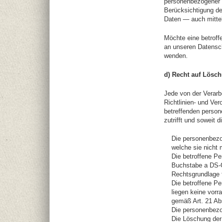
personenbezogener D
Berücksichtigung de
Daten — auch mittel
Möchte eine betroff
an unseren Datensch
wenden.
d) Recht auf Lösc
Jede von der Verar
Richtlinien- und Ve
betreffenden person
zutrifft und soweit d
Die personenbezo
welche sie nicht 
Die betroffene Pe
Buchstabe a DS-G
Rechtsgrundlage f
Die betroffene P
liegen keine vorr
gemäß Art. 21 Ab
Die personenbezo
Die Löschung der 