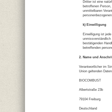
Dritter ist eine nat
betroffenen Person,
unmittelbaren Verant
personenbezogenen 
k) Einwilligung
Einwilligung ist jed
unmissverständlich 
bestätigenden Handlu
betreffenden person
2. Name und Anschrif
Verantwortlicher im Si
Union geltenden Daten
BIOCOMBUST
Albertstraße 23b
79104 Freiburg
Deutschland