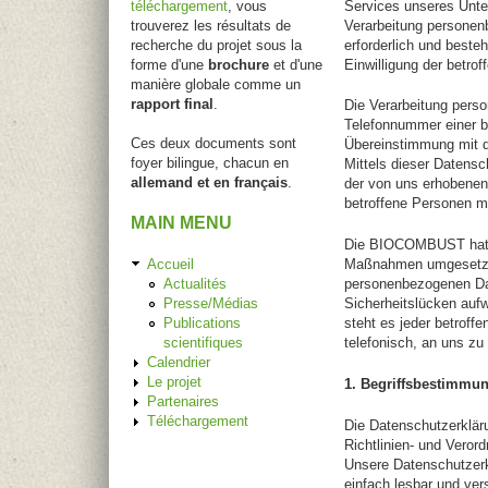
téléchargement
, vous
Services unseres Unte
trouverez les résultats de
Verarbeitung personen
recherche du projet sous la
erforderlich und besteh
forme d'une
brochure
et d'une
Einwilligung der betrof
manière globale comme un
rapport final
.
Die Verarbeitung pers
Telefonnummer einer be
Ces deux documents sont
Übereinstimmung mit 
foyer bilingue, chacun en
Mittels dieser Datens
allemand et en français
.
der von uns erhobenen
betroffene Personen mi
MAIN MENU
Die BIOCOMBUST hat al
Accueil
Maßnahmen umgesetzt, 
Actualités
personenbezogenen Dat
Presse/Médias
Sicherheitslücken auf
Publications
steht es jeder betroff
scientifiques
telefonisch, an uns zu 
Calendrier
Le projet
1. Begriffsbestimmu
Partenaires
Téléchargement
Die Datenschutzerklär
Richtlinien- und Vero
Unsere Datenschutzerkl
einfach lesbar und ver