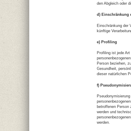
den Abgleich oder d
d) Einschränkung 
Einschränkung der V
künftige Verarbeitu
e) Profiling
Profiling ist jede A
personenbezogenen D
Person beziehen, zu
Gesundheit, persönli
dieser natürlichen 
f) Pseudonymisier
Pseudonymisierung i
personenbezogenen D
betroffenen Person 
werden und technisc
personenbezogenen Da
werden.