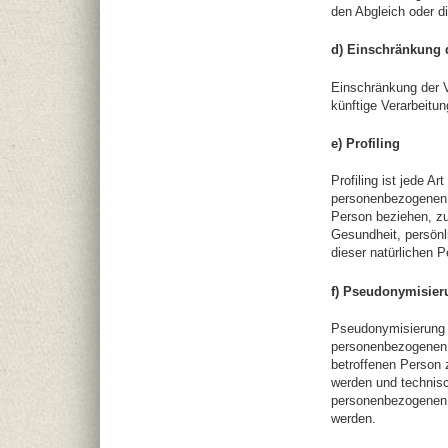
den Abgleich oder d
d) Einschränkung 
Einschränkung der V
künftige Verarbeitu
e) Profiling
Profiling ist jede A
personenbezogenen D
Person beziehen, zu
Gesundheit, persönli
dieser natürlichen 
f) Pseudonymisier
Pseudonymisierung i
personenbezogenen D
betroffenen Person 
werden und technisc
personenbezogenen Da
werden.