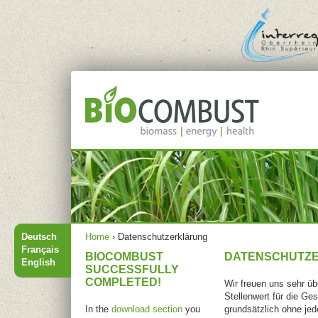
Jump to navigation
Main menu
You are here
Deutsch
Home
›
Datenschutzerklärung
Français
BIOCOMBUST
DATENSCHUTZ
English
SUCCESSFULLY
COMPLETED!
Wir freuen uns sehr ü
Stellenwert für die G
In the
download section
you
grundsätzlich ohne je