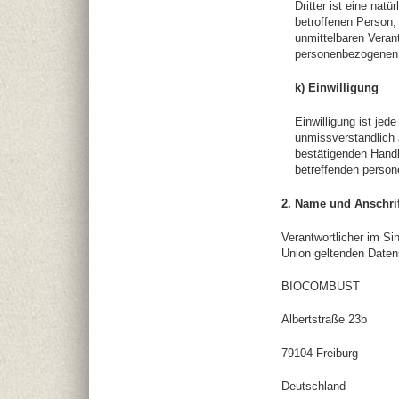
Dritter ist eine nat
betroffenen Person,
unmittelbaren Verant
personenbezogenen 
k) Einwilligung
Einwilligung ist jed
unmissverständlich 
bestätigenden Handlu
betreffenden person
2. Name und Anschrif
Verantwortlicher im Si
Union geltenden Daten
BIOCOMBUST
Albertstraße 23b
79104 Freiburg
Deutschland