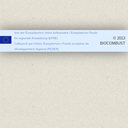
Von der Europäischen Union kofinanziert / Europäischer Fonds
© 2013
für regionale Entwicklung (EFRE)
BIOCOMBUST
Cofinancé par l'Union Européenne / Fonds européen de
développement régional (FEDER)