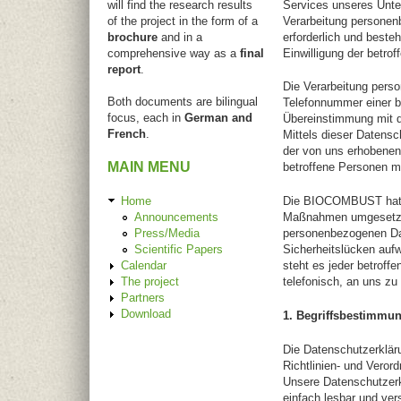
will find the research results
Services unseres Unte
of the project in the form of a
Verarbeitung personen
brochure
and in a
erforderlich und besteh
comprehensive way as a
final
Einwilligung der betrof
report
.
Die Verarbeitung pers
Both documents are bilingual
Telefonnummer einer be
focus, each in
German and
Übereinstimmung mit 
French
.
Mittels dieser Datens
der von uns erhobenen
MAIN MENU
betroffene Personen mi
Home
Die BIOCOMBUST hat al
Announcements
Maßnahmen umgesetzt, 
Press/Media
personenbezogenen Dat
Scientific Papers
Sicherheitslücken auf
Calendar
steht es jeder betroff
The project
telefonisch, an uns zu 
Partners
Download
1. Begriffsbestimmu
Die Datenschutzerklär
Richtlinien- und Vero
Unsere Datenschutzerkl
einfach lesbar und ver