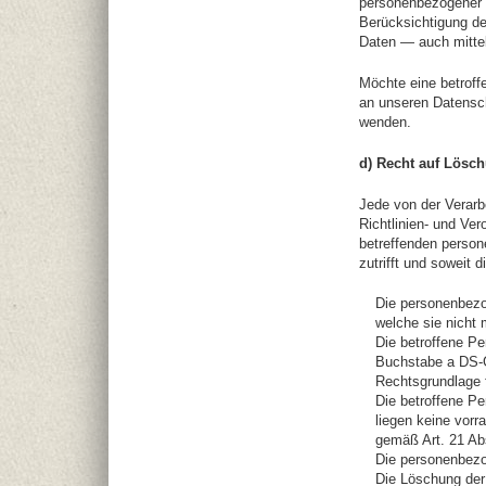
personenbezogener D
Berücksichtigung de
Daten — auch mittel
Möchte eine betroff
an unseren Datensch
wenden.
d) Recht auf Lösc
Jede von der Verar
Richtlinien- und Ve
betreffenden person
zutrifft und soweit d
Die personenbezo
welche sie nicht 
Die betroffene Pe
Buchstabe a DS-G
Rechtsgrundlage f
Die betroffene P
liegen keine vorr
gemäß Art. 21 Ab
Die personenbezo
Die Löschung der 