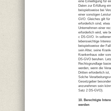
eine Einwilligung für 
Daten zur Erfüllung ein
beispielsweise bei Ver
einer sonstigen Leistun
GVO. Gleiches gilt fü
erforderlich sind, etw
Unternehmen einer rec
erforderlich wird, wie b
c DS-GVO. In seltenen
lebenswichtige Interes
beispielsweise der Fal
sein Alter, seine Kran
Krankenhaus oder sonst
DS-GVO beruhen. Letztl
Rechtsgrundlage basie
werden, wenn die Vera
Dritten erforderlich is
Solche Verarbeitungsv
Gesetzgeber besonders 
anzunehmen sein könnt
Satz 2 DS-GVO).
10. Berechtigte Inter
werden