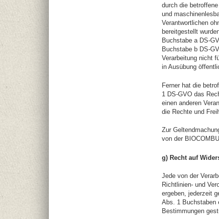
durch die betroffene
und maschinenlesba
Verantwortlichen o
bereitgestellt wurde
Buchstabe a DS-GVO
Buchstabe b DS-GVO b
Verarbeitung nicht f
in Ausübung öffentl
Ferner hat die betr
1 DS-GVO das Recht
einen anderen Veran
die Rechte und Frei
Zur Geltendmachung 
von der BIOCOMBUST
g) Recht auf Wide
Jede von der Verar
Richtlinien- und Ve
ergeben, jederzeit 
Abs. 1 Buchstaben e
Bestimmungen gestüt