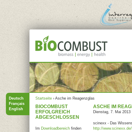
Jump to navigation
Hauptmenü
Sie sind hier
Deutsch
Startseite
›
Asche im Reagenzglas
Français
BIOCOMBUST
ASCHE IM REA
English
ERFOLGREICH
Dienstag, 7. Mai 2013
ABGESCHLOSSEN
scinexx - Das Wissens
Im
Downloadbereich
finden
http://www.scinexx.de