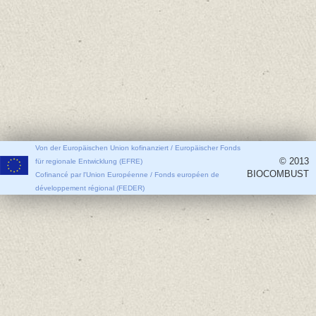
Von der Europäischen Union kofinanziert / Europäischer Fonds
© 2013
für regionale Entwicklung (EFRE)
BIOCOMBUST
Cofinancé par l'Union Européenne / Fonds européen de
développement régional (FEDER)