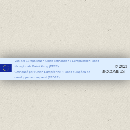
Von der Europäischen Union kofinanziert / Europäischer Fonds
© 2013
für regionale Entwicklung (EFRE)
BIOCOMBUST
Cofinancé par l'Union Européenne / Fonds européen de
développement régional (FEDER)