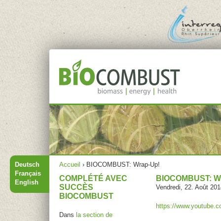
Jump to navigation
Menu principal
Vous êtes ici
Deutsch
Accueil
›
BIOCOMBUST: Wrap-Up!
Français
COMPLÉTÉ AVEC
BIOCOMBUST: W
English
SUCCÈS
Vendredi, 22. Août 201
BIOCOMBUST
https://www.youtube
Dans
la section de