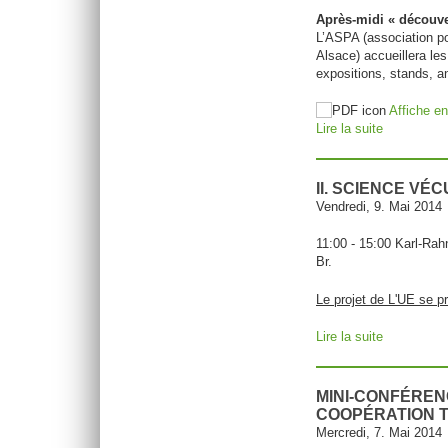
Après-midi « découver
L’ASPA (association pour
Alsace) accueillera le
expositions, stands, a
Affiche en
Lire la suite
de Après-mi
II. SCIENCE VÉ
Vendredi, 9. Mai 2014
11:00 - 15:00 Karl-Rah
Br.
Le projet de L'UE se p
Lire la suite
de II. Sci
MINI-CONFÉRENC
COOPÉRATION 
Mercredi, 7. Mai 2014