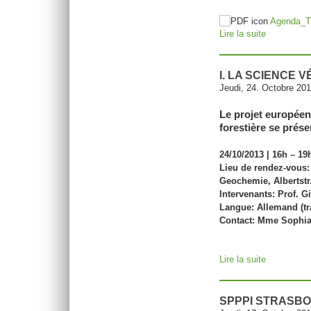
Agenda_T
Lire la suite
de Réunion
I. LA SCIENCE 
Jeudi, 24. Octobre 20
Le projet europée
forestière se prés
24/10/2013 | 16h – 19h
Lieu de rendez-vous:
Geochemie, Albertstr
Intervenants: Prof. 
Langue: Allemand (tr
Contact: Mme Sophia 
Lire la suite
de I. La s
SPPPI STRASB