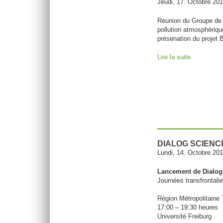
Jeudi, 17. Octobre 20
Réunion du Groupe de p
pollution atmosphériqu
présenation du proje
Lire la suite
de SPPPI S
DIALOG SCIENCE
Lundi, 14. Octobre 20
Lancement de Dialog
Journées transfrontali
Région Métropolitaine 
17:00 – 19:30 heures
Université Freiburg