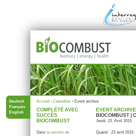
Jump to navigation
Menu principal
Vous êtes ici
Deutsch
Accueil
›
Calendrier
›
Event archive
Français
COMPLÉTÉ AVEC
EVENT ARCHIVE
English
SUCCÈS
BIOCOMBUST |
BIOCOMBUST
Jeudi, 23. Avril 2015
Dans
la section de
Quand : 23 avril 2015