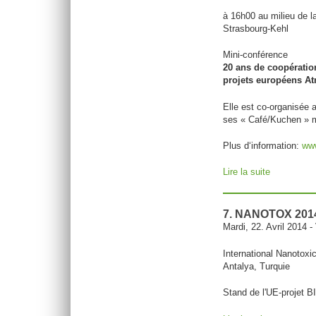
à 16h00 au milieu de 
Strasbourg-Kehl
Mini-conférence
20 ans de coopération 
projets européens 
Elle est co-organisée 
ses « Café/Kuchen » me
Plus d‘information:
www
Lire la suite
de Mini-con
7. NANOTOX 201
Mardi, 22. Avril 2014
-
International Nanotox
Antalya, Turquie
Stand de l'UE-proje