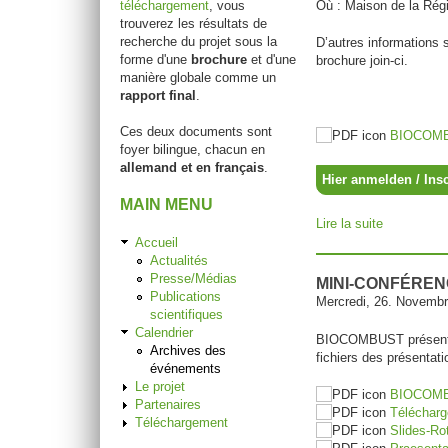
téléchargement
, vous
Où : Maison de la Rég
trouverez les résultats de
recherche du projet sous la
D’autres informations s
forme d'une
brochure
et d'une
brochure join-ci.
manière globale comme un
rapport final
.
Ces deux documents sont
BIOCOMBU
foyer bilingue, chacun en
allemand et en français
.
Hier anmelden / Insc
MAIN MENU
Lire la suite
de BIOCOM
Accueil
Actualités
Presse/Médias
MINI-CONFÉRE
Publications
Mercredi, 26. Novemb
scientifiques
Calendrier
BIOCOMBUST présente le
Archives des
fichiers des présentat
événements
Le projet
BIOCOMBU
Partenaires
Télécharg
Téléchargement
Slides-Ro