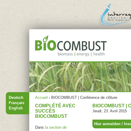
Jump to navigation
Menu principal
Vous êtes ici
Deutsch
Accueil
›
BIOCOMBUST | Conférence de clôture
Français
COMPLÉTÉ AVEC
BIOCOMBUST |
English
SUCCÈS
Jeudi, 23. Avril 2015
BIOCOMBUST
Hier anmelden / Insc
Dans
la section de