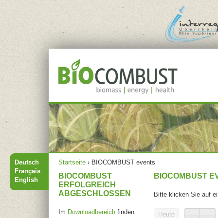
Jump to navigation
Hauptmenü
Sie sind hier
Deutsch
Startseite
›
BIOCOMBUST events
Français
BIOCOMBUST
BIOCOMBUST E
English
ERFOLGREICH
ABGESCHLOSSEN
Bitte klicken Sie auf 
Im
Downloadbereich
finden
Heute