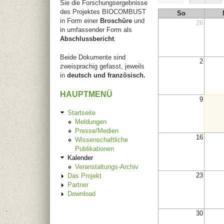
Sie die Forschungsergebnisse
des Projektes BIOCOMBUST
So
in Form einer
Broschüre
und
26
in umfassender Form als
Abschlussbericht
.
Beide Dokumente sind
2
zweisprachig gefasst, jeweils
in
deutsch und französisch.
HAUPTMENÜ
9
Startseite
Meldungen
Presse/Medien
16
Wissenschaftliche
Publikationen
Kalender
Veranstaltungs-Archiv
23
Das Projekt
Partner
Download
30