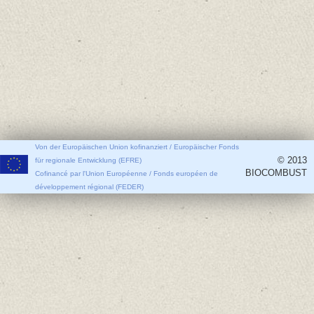
Von der Europäischen Union kofinanziert / Europäischer Fonds
© 2013
für regionale Entwicklung (EFRE)
BIOCOMBUST
Cofinancé par l'Union Européenne / Fonds européen de
développement régional (FEDER)