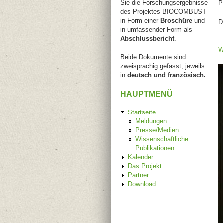
Sie die Forschungsergebnisse
P
des Projektes BIOCOMBUST
in Form einer
Broschüre
und
D
in umfassender Form als
Abschlussbericht
.
W
Beide Dokumente sind
zweisprachig gefasst, jeweils
in
deutsch und französisch.
HAUPTMENÜ
Startseite
Meldungen
Presse/Medien
Wissenschaftliche
Publikationen
Kalender
Das Projekt
Partner
Download