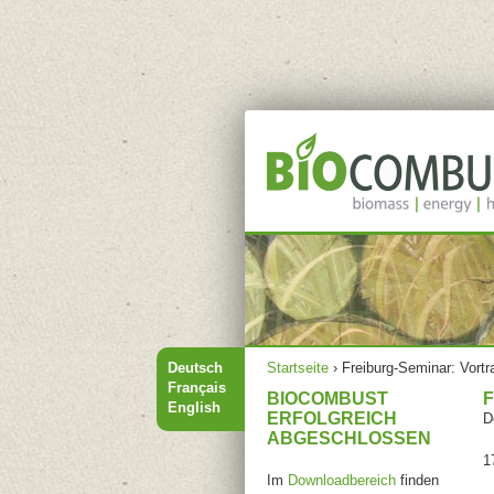
Hauptmenü
Sie sind hier
Deutsch
Startseite
›
Freiburg-Seminar: Vo
Français
BIOCOMBUST
English
ERFOLGREICH
D
ABGESCHLOSSEN
1
Im
Downloadbereich
finden