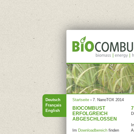
Hauptmenü
Sie sind hier
Deutsch
Startseite
›
7. NanoTOX 2014
Français
BIOCOMBUST
7
English
ERFOLGREICH
D
ABGESCHLOSSEN
I
Im
Downloadbereich
finden
A