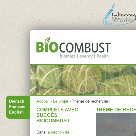
Jump to navigation
Menu principal
Vous êtes ici
Deutsch
Accueil
›
Le projet
›
Thème de recherche I
Français
COMPLÉTÉ AVEC
THÈME DE RECH
English
SUCCÈS
BIOCOMBUST
Dans
la section de