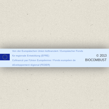
Von der Europäischen Union kofinanziert / Europäischer Fonds
© 2013
für regionale Entwicklung (EFRE)
BIOCOMBUST
Cofinancé par l'Union Européenne / Fonds européen de
développement régional (FEDER)