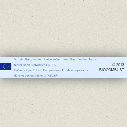
Von der Europäischen Union kofinanziert / Europäischer Fonds
© 2013
für regionale Entwicklung (EFRE)
BIOCOMBUST
Cofinancé par l'Union Européenne / Fonds européen de
développement régional (FEDER)