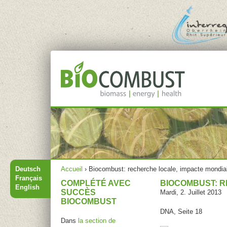
Jump to navigation
Menu principal
Vous êtes ici
Deutsch
Accueil
›
Biocombust: recherche locale, impacte mondia
Français
COMPLÉTÉ AVEC
BIOCOMBUST: R
English
SUCCÈS
Mardi, 2. Juillet 2013
BIOCOMBUST
DNA, Seite 18
Dans
la section de