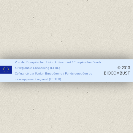
Von der Europäischen Union kofinanziert / Europäischer Fonds
© 2013
für regionale Entwicklung (EFRE)
BIOCOMBUST
Cofinancé par l'Union Européenne / Fonds européen de
développement régional (FEDER)