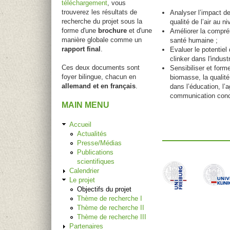
téléchargement
, vous
trouverez les résultats de
Analyser l’impact d
recherche du projet sous la
qualité de l’air au ni
forme d'une
brochure
et d'une
Améliorer la compré
manière globale comme un
santé humaine ;
rapport final
.
Evaluer le potentiel
clinker dans l'indust
Ces deux documents sont
Sensibiliser et form
foyer bilingue, chacun en
biomasse, la qualité 
allemand et en français
.
dans l’éducation, l’a
communication concr
MAIN MENU
Accueil
Actualités
Presse/Médias
Publications
scientifiques
Calendrier
Le projet
Objectifs du projet
Thème de recherche I
Thème de recherche II
Thème de recherche III
Partenaires