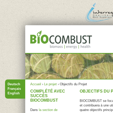
Jump to navigation
Menu principal
Vous êtes ici
Deutsch
Accueil
›
Le projet
›
Objectifs du Projet
Français
COMPLÉTÉ AVEC
OBJECTIFS DU 
English
SUCCÈS
BIOCOMBUST
BIOCOMBUST se focalis
et contribuera à une ut
Dans
la section de
quatre objectifs princi