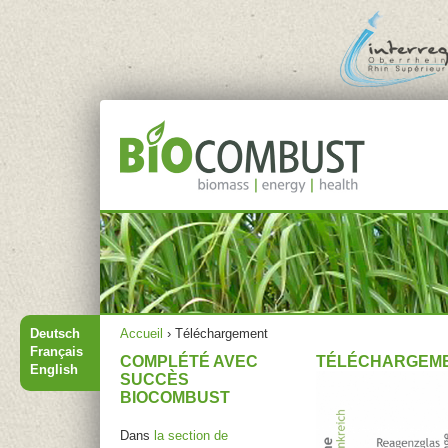
Jump to navigation
Menu principal
Vous êtes ici
Deutsch
Accueil
›
Téléchargement
Français
COMPLÉTÉ AVEC
TÉLÉCHARGEM
English
SUCCÈS
BIOCOMBUST
Dans
la section de