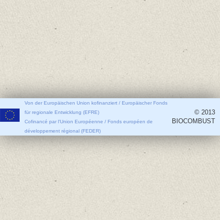
Von der Europäischen Union kofinanziert / Europäischer Fonds
© 2013
für regionale Entwicklung (EFRE)
BIOCOMBUST
Cofinancé par l'Union Européenne / Fonds européen de
développement régional (FEDER)