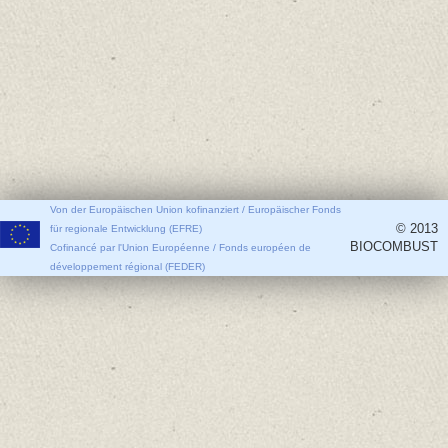
Von der Europäischen Union kofinanziert / Europäischer Fonds
© 2013
für regionale Entwicklung (EFRE)
BIOCOMBUST
Cofinancé par l'Union Européenne / Fonds européen de
développement régional (FEDER)