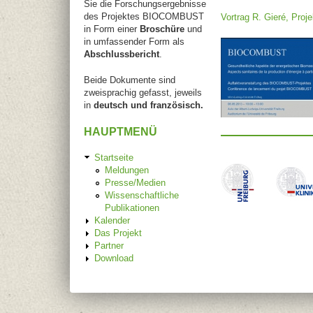
Sie die Forschungsergebnisse
des Projektes BIOCOMBUST
Vortrag R. Gieré, Projek
in Form einer
Broschüre
und
in umfassender Form als
Abschlussbericht
.
Beide Dokumente sind
zweisprachig gefasst, jeweils
in
deutsch und französisch.
HAUPTMENÜ
Startseite
Meldungen
Presse/Medien
Wissenschaftliche
Publikationen
Kalender
Das Projekt
Partner
Download