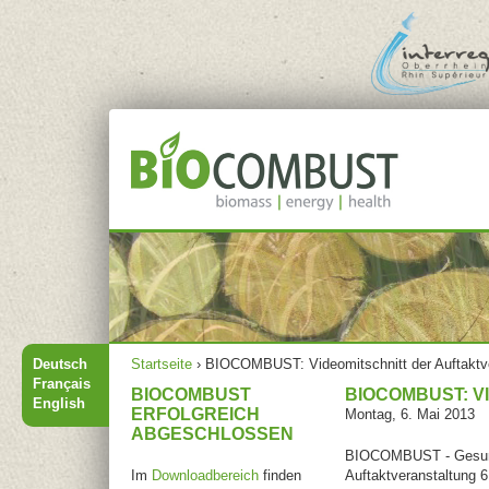
Jump to navigation
Hauptmenü
Sie sind hier
Deutsch
Startseite
›
BIOCOMBUST: Videomitschnitt der Auftaktv
Français
BIOCOMBUST
BIOCOMBUST: 
English
ERFOLGREICH
Montag, 6. Mai 2013
ABGESCHLOSSEN
BIOCOMBUST - Gesundh
Im
Downloadbereich
finden
Auftaktveranstaltung 6