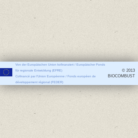
Von der Europäischen Union kofinanziert / Europäischer Fonds
© 2013
für regionale Entwicklung (EFRE)
BIOCOMBUST
Cofinancé par l'Union Européenne / Fonds européen de
développement régional (FEDER)