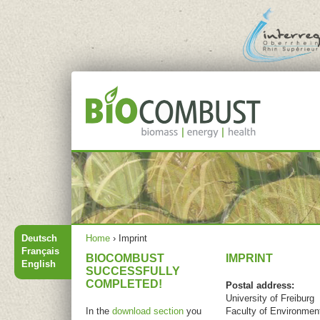
Jump to navigation
Main menu
You are here
Deutsch
Home
›
Imprint
Français
BIOCOMBUST
IMPRINT
English
SUCCESSFULLY
COMPLETED!
Postal address:
University of Freiburg
In the
download section
you
Faculty of Environmen