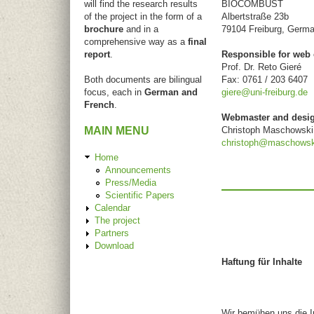
will find the research results
BIOCOMBUST
of the project in the form of a
Albertstraße 23b
brochure
and in a
79104 Freiburg, Germ
comprehensive way as a
final
report
.
Responsible for web 
Prof. Dr. Reto Gieré
Both documents are bilingual
Fax: 0761 / 203 6407
focus, each in
German and
giere@uni-freiburg.de
French
.
Webmaster and desi
Christoph Maschowski
MAIN MENU
christoph@maschowsk
Home
Announcements
Press/Media
Scientific Papers
Calendar
The project
Partners
Download
Haftung für Inhalte
Wir bemühen uns die Inh