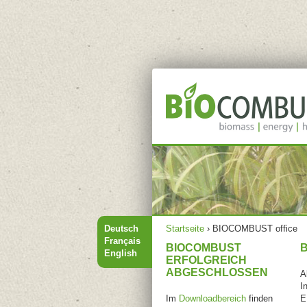
Hauptmenü
Sie sind hier
Deutsch
Startseite
›
BIOCOMBUST office
Français
BIOCOMBUST
English
ERFOLGREICH
ABGESCHLOSSEN
A
I
Im
Downloadbereich
finden
E