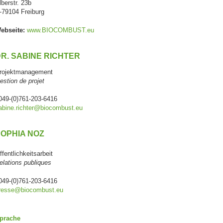
lberstr. 23b
-79104 Freiburg
ebseite:
www.BIOCOMBUST.eu
R. SABINE RICHTER
rojektmanagement
estion de projet
049-(0)761-203-6416
abine.richter@biocombust.eu
OPHIA NOZ
ffentlichkeitsarbeit
elations publiques
049-(0)761-203-6416
resse@biocombust.eu
prache