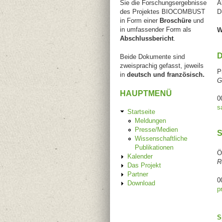
Sie die Forschungsergebnisse
A
des Projektes BIOCOMBUST
D
in Form einer
Broschüre
und
in umfassender Form als
W
Abschlussbericht
.
D
Beide Dokumente sind
zweisprachig gefasst, jeweils
P
in
deutsch und französisch.
G
HAUPTMENÜ
0
s
Startseite
Meldungen
Presse/Medien
S
Wissenschaftliche
Publikationen
Ö
Kalender
R
Das Projekt
Partner
0
Download
p
S