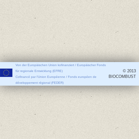
Von der Europäischen Union kofinanziert / Europäischer Fonds
© 2013
für regionale Entwicklung (EFRE)
BIOCOMBUST
Cofinancé par l'Union Européenne / Fonds européen de
développement régional (FEDER)