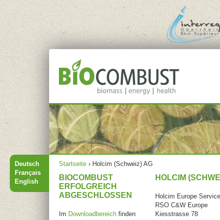
Jump to navigation
Hauptmenü
Sie sind hier
Deutsch
Startseite
›
Holcim (Schweiz) AG
Français
BIOCOMBUST
HOLCIM (SCHWEI
English
ERFOLGREICH
ABGESCHLOSSEN
Holcim Europe Service
RSO C&W Europe
Im
Downloadbereich
finden
Kiesstrasse 78