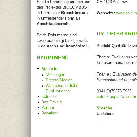
Sie die Forschungsergebnisse
CH-4123 Allschwil
des Projektes BIOCOMBUST
in Form einer
Broschüre
und
Webseite:
www.holcim
in umfassender Form als
Abschlussbericht
.
DR. PETER KRU
Beide Dokumente sind
zweisprachig gefasst, jeweils
Produkt-Qualität/ Dev
in
deutsch und französisch.
Thema: Evaluation von
HAUPTMENÜ
In Zusammenarbeit mit 
Startseite
Thème : Évaluation des
Meldungen
Principalement en colla
Presse/Medien
Wissenschaftliche
Publikationen
0041 (0)
79373 7985
Kalender
peter.kruspan@holcim
Das Projekt
Partner
Sprache
Download
Undefined