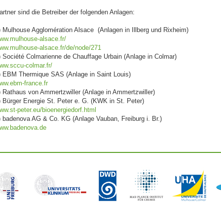
artner sind die Betreiber der folgenden Anlagen:
) Mulhouse Agglomération Alsace (Anlagen in Illberg und Rixheim)
ww.mulhouse-alsace.fr/
ww.mulhouse-alsace.fr/de/node/271
) Société Colmarienne de Chauffage Urbain (Anlage in Colmar)
ww.sccu-colmar.fr/
) EBM Thermique SAS (Anlage in Saint Louis)
ww.ebm-france.fr
) Rathaus von Ammertzwiller (Anlage in Ammertzwiller)
) Bürger Energie St. Peter e. G. (KWK in St. Peter)
ww.st-peter.eu/bioenergiedorf.html
) badenova AG & Co. KG (Anlage Vauban, Freiburg i. Br.)
ww.badenova.de