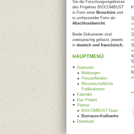
Sie die Forschungsergebnisse
des Projektes BIOCOMBUST
P
in Form einer
Broschüre
und
in umfassender Form als
1
Abschlussbericht
.
w
w
Beide Dokumente sind
2
zweisprachig gefasst, jeweils
w
in
deutsch und französisch.
3
w
4
HAUPTMENÜ
5
w
Startseite
6
Meldungen
w
Presse/Medien
Wissenschaftliche
Publikationen
Kalender
Das Projekt
Partner
BIOCOMBUST-Team
Biomasse-Kraftwerke
Download