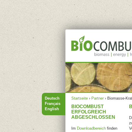
Hauptmenü
Sie sind hier
Deutsch
Startseite
›
Partner
›
Biomasse-Kra
Français
BIOCOMBUST
English
ERFOLGREICH
ABGESCHLOSSEN
D
z
Im
Downloadbereich
finden
V