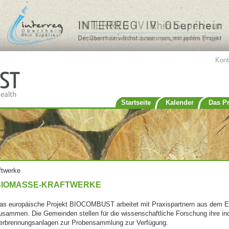
Jump to navigation
Kont
Startseite
Kalender
Das Pr
ftwerke
BIOMASSE-KRAFTWERKE
as europäische Projekt BIOCOMBUST arbeitet mit Praxispartnern aus dem 
usammen. Die Gemeinden stellen für die wissenschaftliche Forschung ihre in
erbrennungsanlagen zur Probensammlung zur Verfügung.