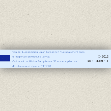
Von der Europäischen Union kofinanziert / Europäischer Fonds
© 2013
für regionale Entwicklung (EFRE)
BIOCOMBUST
Cofinancé par l'Union Européenne / Fonds européen de
développement régional (FEDER)