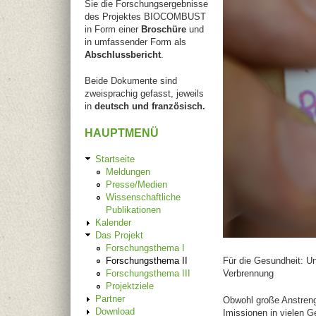
Sie die Forschungsergebnisse
des Projektes BIOCOMBUST
in Form einer
Broschüre
und
in umfassender Form als
Abschlussbericht
.
Beide Dokumente sind
zweisprachig gefasst, jeweils
in
deutsch und französisch.
HAUPTMENÜ
Startseite
Meldungen
Presse/Medien
Wissenschaftliche
Publikationen
Kalender
Das Projekt
Forschungsthema I
Forschungsthema II
Für die Gesundheit: U
Forschungsthema III
Verbrennung
Projektziele
Partner
Obwohl große Anstreng
Download
Imissionen in vielen 