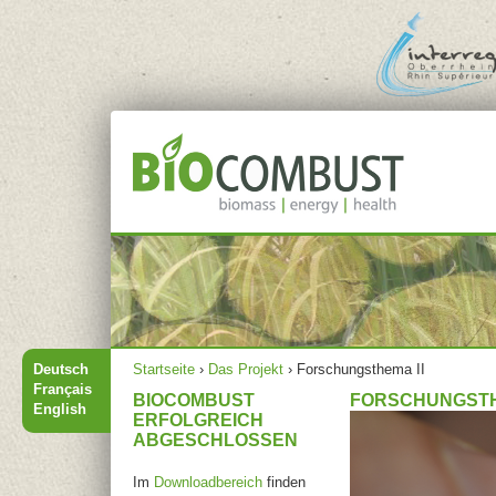
Jump to navigation
Hauptmenü
Sie sind hier
Deutsch
Startseite
›
Das Projekt
›
Forschungsthema II
Français
BIOCOMBUST
FORSCHUNGSTH
English
ERFOLGREICH
ABGESCHLOSSEN
Im
Downloadbereich
finden