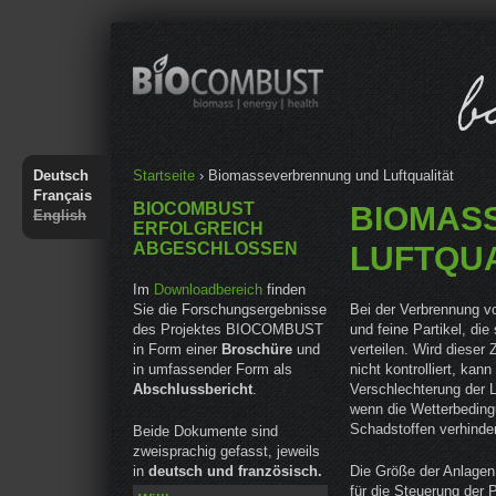
Jump to navigation
Sie sind hier
Deutsch
Startseite
›
Biomasseverbrennung und Luftqualität
Français
BIOCOMBUST
BIOMAS
English
ERFOLGREICH
ABGESCHLOSSEN
LUFTQU
Im
Downloadbereich
finden
Sie die Forschungsergebnisse
Bei der Verbrennung 
des Projektes BIOCOMBUST
und feine Partikel, die
in Form einer
Broschüre
und
verteilen. Wird dieser
in umfassender Form als
nicht kontrolliert, kann
Abschlussbericht
.
Verschlechterung der L
wenn die Wetterbeding
Schadstoffen verhinde
Beide Dokumente sind
zweisprachig gefasst, jeweils
in
deutsch und französisch.
Die Größe der Anlagen 
für die Steuerung der 