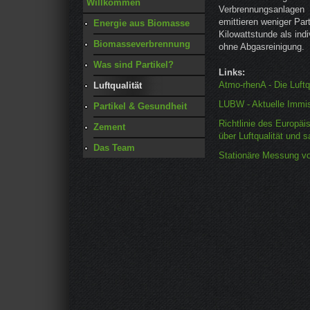
Willkommen
Verbrennungsanlagen m
emittieren weniger Part
Energie aus Biomasse
Kilowattstunde als ind
Biomasseverbrennung
ohne Abgasreinigung.
Was sind Partikel?
Links:
Atmo-rhenA - Die Luftq
Luftqualität
LUBW - Aktuelle Immi
Partikel & Gesundheit
Richtlinie des Europä
Zement
über Luftqualität und s
Das Team
Stationäre Messung von