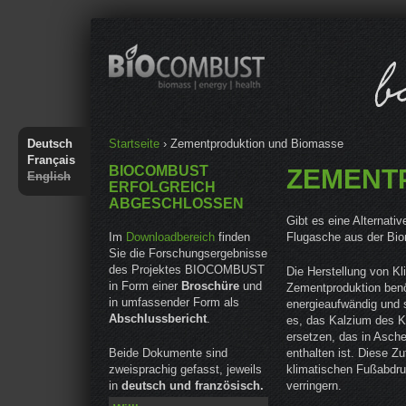
Jump to navigation
Sie sind hier
Deutsch
Startseite
›
Zementproduktion und Biomasse
Français
BIOCOMBUST
ZEMENT
English
ERFOLGREICH
ABGESCHLOSSEN
Gibt es eine Alternati
Im
Downloadbereich
finden
Flugasche aus der Bi
Sie die Forschungsergebnisse
des Projektes BIOCOMBUST
Die Herstellung von Kli
in Form einer
Broschüre
und
Zementproduktion benöt
in umfassender Form als
energieaufwändig und 
Abschlussbericht
.
es, das Kalzium des K
ersetzen, das in Asch
Beide Dokumente sind
enthalten ist. Diese Z
zweisprachig gefasst, jeweils
klimatischen Fußabdru
in
deutsch und französisch.
verringern.